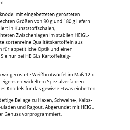
cht.
knödel mit eingebetteten gerösteten
echten Größen von 90 g und 180 g liefern
ert in Kunststoffschalen,
chteten Zwischenlagen im stabilen HEIGL-
te sortenreine Qualitätskartoffeln aus
 für appetitliche Optik und einen
ie nur bei HEIGLs Kartoffelteig-
 wir geröstete Weißbrotwürfel im Maß 12 x
m eigens entwickeltem Spezialverfahren
des Knödels für das gewisse Etwas einbetten.
deftige Beilage zu Haxen, Schweine-, Kalbs-
ouladen und Ragout. Abgerundet mit HEIGL
ter Genuss vorprogrammiert.