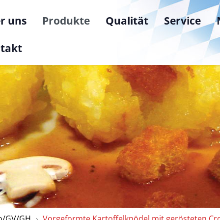
r uns
Produkte
Qualität
Service
takt
ro/GV/GH
Vorgeformte Kartoffelknödel mit gerösteten Cr