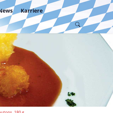
News
Karriere
outons, 180 g