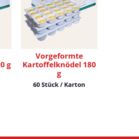
Crout
60 Stü
Vorgeformte
0 g
Kartoffelknödel 180
g
60 Stück / Karton