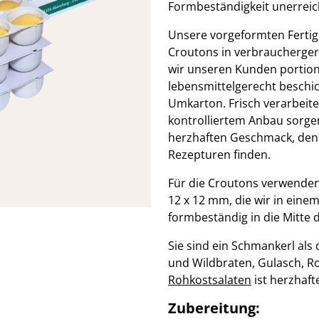
Formbeständigkeit unerrei
Unsere vorgeformten Fertig
Croutons in verbraucherger
wir unseren Kunden portioni
lebensmittelgerecht beschi
Umkarton. Frisch verarbeite
kontrolliertem Anbau sorgen
herzhaften Geschmack, den S
Rezepturen finden.
Für die Croutons verwenden
12 x 12 mm, die wir in eine
formbeständig in die Mitte 
Sie sind ein Schmankerl als 
und Wildbraten, Gulasch, R
Rohkostsalaten
ist herzhaf
Zubereitung: