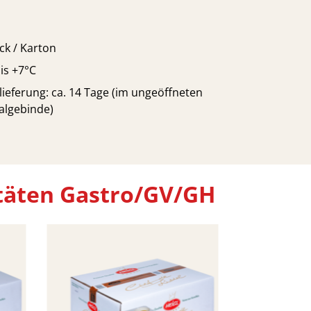
ck / Karton
is +7°C
lieferung: ca. 14 Tage (im ungeöffneten
algebinde)
itäten Gastro/GV/GH
Vorg
Kartoff
ger