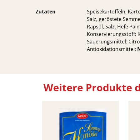
Zutaten
Speisekartoffeln, Karto
Salz, geröstete Semmel
Rapsöl, Salz, Hefe Pal
Konservierungsstoff: 
Säuerungsmittel: Citr
Antioxidationsmittel:
N
Weitere Produkte d
ormte
el 150 g
 Karton