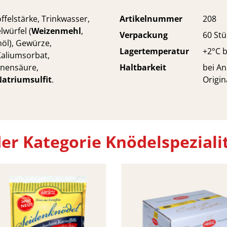
ffelstärke, Trinkwasser,
Artikelnummer
208
würfel (
Weizenmehl
,
Verpackung
60 Stü
möl), Gewürze,
Lagertemperatur
+2°C b
Kaliumsorbat,
onensäure,
Haltbarkeit
bei An
atriumsulfit
.
Origin
er Kategorie Knödelspezial