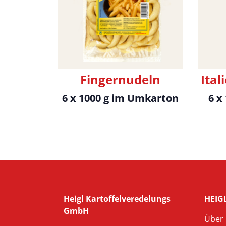
Fingernudeln
Ital
6 x 1000 g im Umkarton
6 x
Heigl Kartoffelveredelungs
HEIGL
GmbH
Über