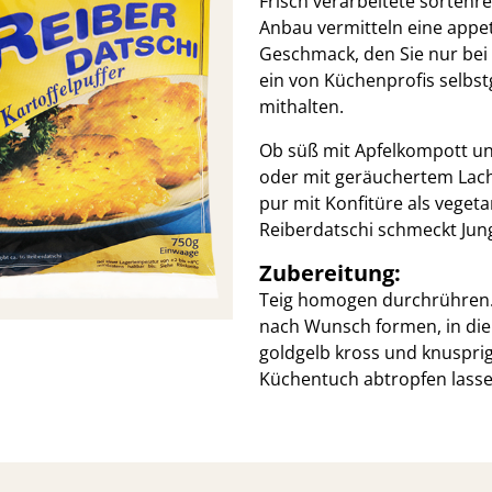
Frisch verarbeitete sortenre
Anbau vermitteln eine appet
Geschmack, den Sie nur bei 
ein von Küchenprofis selbs
mithalten.
Ob süß mit Apfelkompott un
oder mit geräuchertem Lach
pur mit Konfitüre als vegeta
Reiberdatschi schmeckt Jung
Zubereitung:
Teig homogen durchrühren. F
nach Wunsch formen, in die
goldgelb kross und knuspri
Küchentuch abtropfen lasse