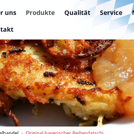
r uns
Produkte
Qualität
Service
takt
zelhandel
Original bayerischer Reiberdatschi