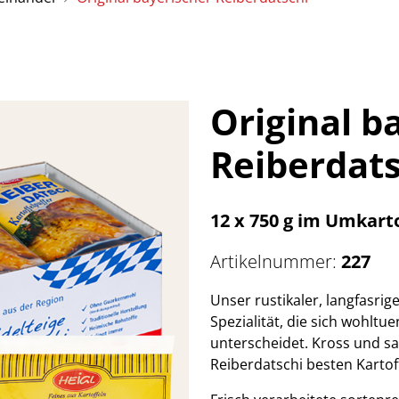
Original b
Reiberdats
12 x 750 g im Umkart
Artikelnummer:
227
Unser rustikaler, langfasrig
Spezialität, die sich wohl
unterscheidet. Kross und saf
Reiberdatschi besten Kartof