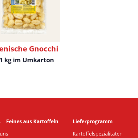
ienische Gnocchi
 1 kg im Umkarton
 – Feines aus Kartoffeln
Lieferprogramm
 uns
Kartoffelspezialitäten